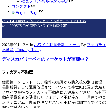
社長ブログ-お客様から学ぶ
コンタクト
ハワイ不動産は安心のフォガティ不動産にお任せくださ
い！
/
POSTS TAGGED "ハワイ不動産情報"
2023年09月12日
In
ハワイ不動産最新ニュース
By
フォガティ
不動産 | Fogarty Realty
ディスカバリーベイのマーケットが高騰中？
フォガティ不動産
信用第一をモットーに、物件の売買から購入後の別荘管理、
長期賃貸として運用管理まで、ハワイで半世紀に及ぶ実績と
ノウハウを持つフォガティ不動産にご連絡ください。名誉不
動産受賞業者を受賞したフォガティ不動産が、一戸建てやコ
ンドミニアム、商業物件などハワイ不動産に関するすべての
問題に対応いたします。