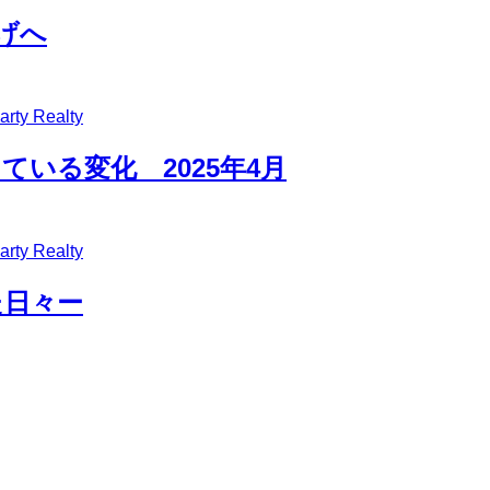
げへ
y Realty
いる変化 2025年4月
y Realty
た日々ー