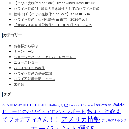
【ハワイ売物件 /For Sale】Tradewinds Hotel #B508
ハワイ不動産4月:資産の置き場所としてのハワイ不動産
価格下げ【ハワイ売物件 /For Sale】Kalia #C604
ハワイ不動産 個別相談会 in 東京 2026年5月
【新着ワイキキ賃貸物件/ FOR RENT】Kalia A405
カテゴリー
お客様から学ぶ
キャンペーン
ジョージのハワイ・アロハ・レポート
ニュースレター
ハワイおすすめ物件
ハワイ不動産の基礎知識
ハワイ不動産最新ニュース
未分類
タグ
Lanikea At Waikiki
ALA MOANA HOTEL CONDO
Kalihi(カリヒ)
Lahaina Chicken
ちょっと教え
じょーじのハワイ・アロハ・レポート
アメリカ情勢
てフォガティさん！！
アラモアナセンタ
エージェント選び