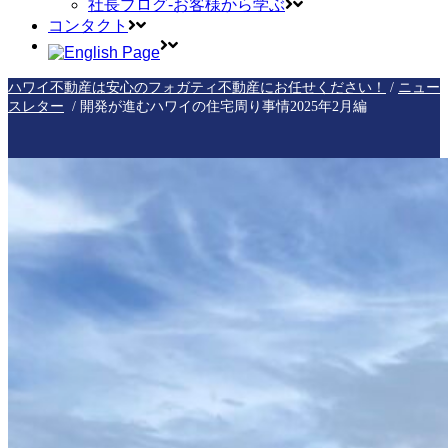
社長ブログ-お客様から学ぶ
コンタクト
ハワイ不動産は安心のフォガティ不動産にお任せください！
ニュー
/
スレター
/
開発が進むハワイの住宅周り事情2025年2月編