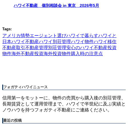
ハワイ不動産 個別相談会 in 東京 2026年5月
Tags:
アメリカ情勢
エージェント選び
ハワイで暮らす
ハワイと
日本
ハワイ不動産
ハワイ別荘管理
ハワイ物件
ハワイ移住
不動産取引
不動産管理
別荘管理
安心のハワイ不動産
投資
物件
海外不動産投資
海外投資物件
購入時の注意点
フォガティハワイニュース
信用第一をモットーに、物件の売買から購入後の別荘管理、
長期賃貸として運用管理まで、ハワイで半世紀に及ぶ実績と
ノウハウを持つフォガティ不動産にご連絡ください。
最近の投稿