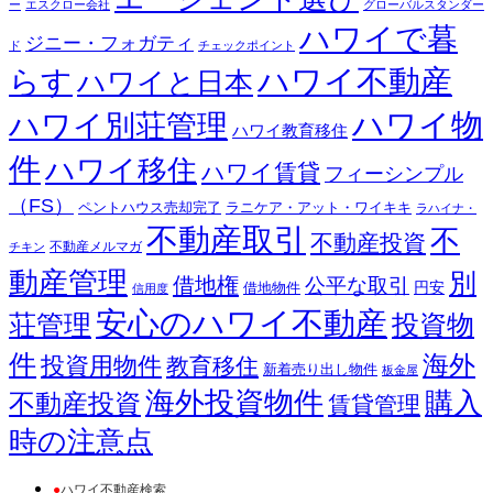
ー
エスクロー会社
グローバルスタンダー
ハワイで暮
ジニー・フォガティ
ド
チェックポイント
ハワイ不動産
らす
ハワイと日本
ハワイ別荘管理
ハワイ物
ハワイ教育移住
件
ハワイ移住
ハワイ賃貸
フィーシンプル
（FS）
ペントハウス売却完了
ラニケア・アット・ワイキキ
ラハイナ・
不動産取引
不
不動産投資
不動産メルマガ
チキン
動産管理
別
借地権
公平な取引
円安
借地物件
信用度
安心のハワイ不動産
荘管理
投資物
件
海外
投資用物件
教育移住
新着売り出し物件
板金屋
海外投資物件
購入
不動産投資
賃貸管理
時の注意点
●
ハワイ不動産検索