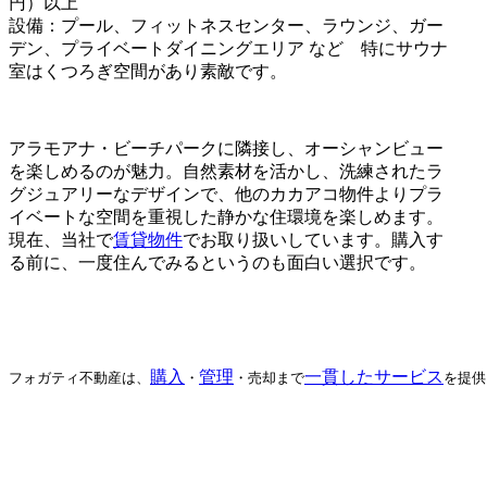
円）以上
設備：プール、フィットネスセンター、ラウンジ、ガー
デン、プライベートダイニングエリア など 特にサウナ
室はくつろぎ空間があり素敵です。
アラモアナ・ビーチパークに隣接し、オーシャンビュー
を楽しめるのが魅力。自然素材を活かし、洗練されたラ
グジュアリーなデザインで、他のカカアコ物件よりプラ
イベートな空間を重視した静かな住環境を楽しめます。
現在、当社で
賃貸物件
でお取り扱いしています。購入す
る前に、一度住んでみるというのも面白い選択です。
購入
管理
一貫したサービス
フォガティ不動産は、
・
・売却まで
を提供