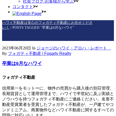
社長ブログ-お客様から学ぶ
コンタクト
ハワイ不動産は安心のフォガティ不動産にお任せくださ
い！
/
POSTS TAGGED "卒業は6月なハワイ"
2023年06月20日
In
ジョージのハワイ・アロハ・レポート
By
フォガティ不動産 | Fogarty Realty
卒業は6月なハワイ
フォガティ不動産
信用第一をモットーに、物件の売買から購入後の別荘管理、
長期賃貸として運用管理まで、ハワイで半世紀に及ぶ実績と
ノウハウを持つフォガティ不動産にご連絡ください。名誉不
動産受賞業者を受賞したフォガティ不動産が、一戸建てやコ
ンドミニアム、商業物件などハワイ不動産に関するすべての
問題に対応いたします。