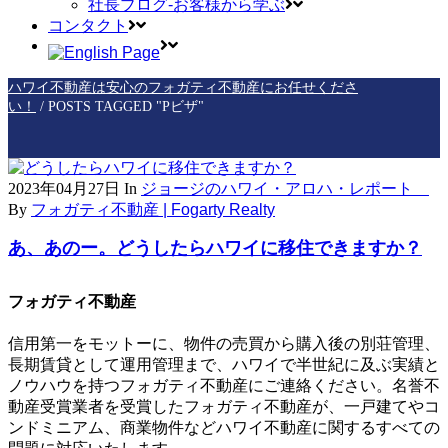
社長ブログ-お客様から学ぶ
コンタクト
ハワイ不動産は安心のフォガティ不動産にお任せくださ
い！
/
POSTS TAGGED "Pビザ"
2023年04月27日
In
ジョージのハワイ・アロハ・レポート
By
フォガティ不動産 | Fogarty Realty
あ、あのー。どうしたらハワイに移住できますか？
フォガティ不動産
信用第一をモットーに、物件の売買から購入後の別荘管理、
長期賃貸として運用管理まで、ハワイで半世紀に及ぶ実績と
ノウハウを持つフォガティ不動産にご連絡ください。名誉不
動産受賞業者を受賞したフォガティ不動産が、一戸建てやコ
ンドミニアム、商業物件などハワイ不動産に関するすべての