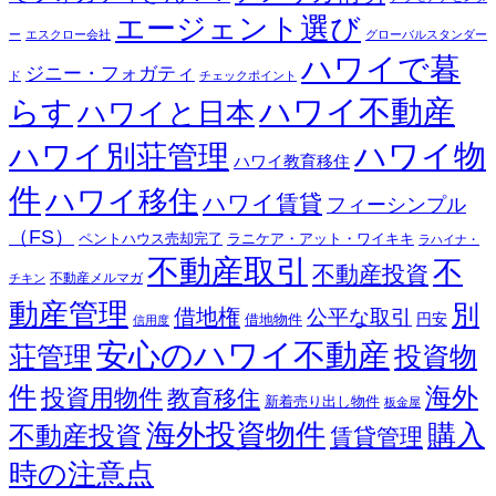
エージェント選び
ー
エスクロー会社
グローバルスタンダー
ハワイで暮
ジニー・フォガティ
ド
チェックポイント
ハワイ不動産
らす
ハワイと日本
ハワイ別荘管理
ハワイ物
ハワイ教育移住
件
ハワイ移住
ハワイ賃貸
フィーシンプル
（FS）
ペントハウス売却完了
ラニケア・アット・ワイキキ
ラハイナ・
不動産取引
不
不動産投資
不動産メルマガ
チキン
動産管理
別
借地権
公平な取引
円安
借地物件
信用度
安心のハワイ不動産
荘管理
投資物
件
海外
投資用物件
教育移住
新着売り出し物件
板金屋
海外投資物件
購入
不動産投資
賃貸管理
時の注意点