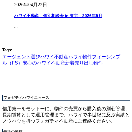
2026年04月22日
ハワイ不動産 個別相談会 in 東京 2026年5月
...
Tags:
エージェント選び
ハワイ不動産
ハワイ物件
フィーシンプ
ル（FS）
安心のハワイ不動産
新着売り出し物件
フォガティハワイニュース
信用第一をモットーに、物件の売買から購入後の別荘管理、
長期賃貸として運用管理まで、ハワイで半世紀に及ぶ実績と
ノウハウを持つフォガティ不動産にご連絡ください。
最近の投稿