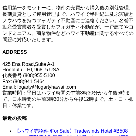
信用第一をモットーに、物件の売買から購入後の別荘管理、
長期賃貸として運用管理まで、ハワイで半世紀に及ぶ実績と
ノウハウを持つフォガティ不動産にご連絡ください。名誉不
動産受賞業者を受賞したフォガティ不動産が、一戸建てやコ
ンドミニアム、商業物件などハワイ不動産に関するすべての
問題に対応いたします。
ADDRESS
425 Ena Road,Suite A-1
Honolulu HI, 96815 USA
代表番号 (808)955-5100
Fax: (808)941-5464
Email: fogarty@fogartyhawaii.com
営業時間：平日はハワイ時間の午前8時30分から午後5時ま
で。日本時間の午前3時30分から午後12時まで。土・日・祝
日：休業です。
最近の投稿
【ハワイ売物件 /For Sale】Tradewinds Hotel #B508