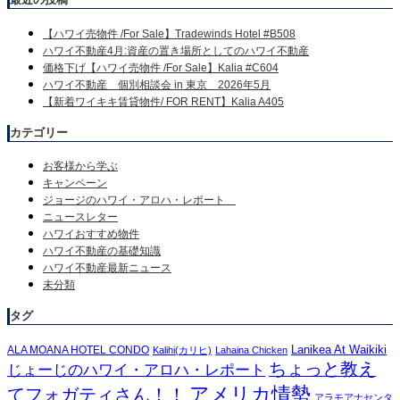
【ハワイ売物件 /For Sale】Tradewinds Hotel #B508
ハワイ不動産4月:資産の置き場所としてのハワイ不動産
価格下げ【ハワイ売物件 /For Sale】Kalia #C604
ハワイ不動産 個別相談会 in 東京 2026年5月
【新着ワイキキ賃貸物件/ FOR RENT】Kalia A405
カテゴリー
お客様から学ぶ
キャンペーン
ジョージのハワイ・アロハ・レポート
ニュースレター
ハワイおすすめ物件
ハワイ不動産の基礎知識
ハワイ不動産最新ニュース
未分類
タグ
Lanikea At Waikiki
ALA MOANA HOTEL CONDO
Kalihi(カリヒ)
Lahaina Chicken
ちょっと教え
じょーじのハワイ・アロハ・レポート
アメリカ情勢
てフォガティさん！！
アラモアナセンタ