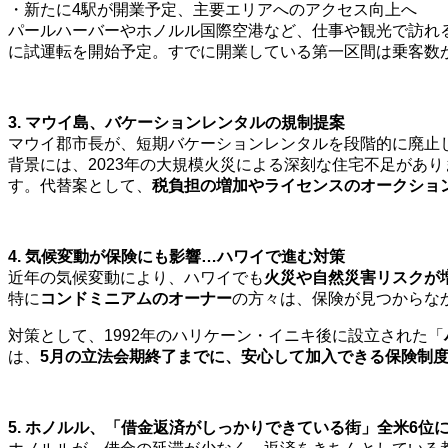
・新たに4駅が開業予定、主要エリアへのアクセス向上へ
パールハーバーやホノルル国際空港など、仕事や観光で訪れ
に試運転を開始予定。すでに開業している第一区間は乗客数
3. マウイ島、バケーションレンタルの規制提案
マウイ郡市長が、短期バケーションレンタルを段階的に廃止
背景には、2023年の大規模火災による深刻な住宅不足があ
す。代替案として、
税負担の増加やライセンスのオークショ
4. 気候変動が保険にも影響…ハワイで進む対策
近年の気候変動により、ハワイでも
火災や自然災害リスクが
特に
コンドミニアムのオーナー
の方々は、保険が見つからな
対策として、1992年のハリケーン・イニキ後に設立された「
は、
5月の立法会期終了までに、安心して加入できる保険制
5. ホノルル、「借金返済がしっかりできている街」全米6位