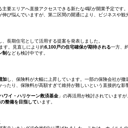
る主要エリアへ直接アクセスできる新たな4駅が開業予定です。
が伸び悩んでいますが、第二区間の開通により、ビジネスや観
し、長期住宅として活用する提案を発表しました。
ります。見直しにより約
6,100戸の住宅確保が期待される
一方、
ン制
なども検討中です。
増加
し、保険料が大幅に上昇しています。一部の保険会社が撤
かったり、保険料が高額すぎて維持が難しいという直接的な影
ハワイ・ハリケーン救済基金
」の再活用が検討されていますが
度の整備を目指して
います。
に