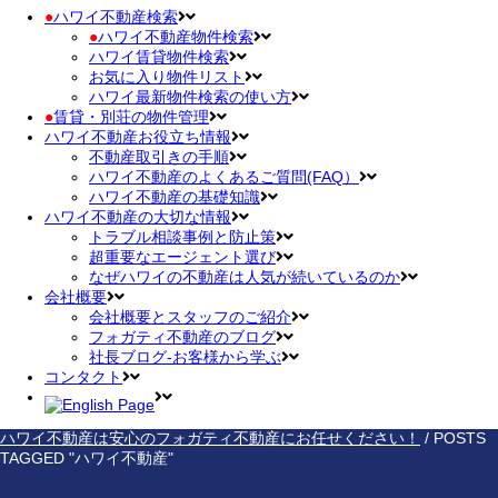
●
ハワイ不動産検索
●
ハワイ不動産物件検索
ハワイ賃貸物件検索
お気に入り物件リスト
ハワイ最新物件検索の使い方
●
賃貸・別荘の物件管理
ハワイ不動産お役立ち情報
不動産取引きの手順
ハワイ不動産のよくあるご質問(FAQ）
ハワイ不動産の基礎知識
ハワイ不動産の大切な情報
トラブル相談事例と防止策
超重要なエージェント選び
なぜハワイの不動産は人気が続いているのか
会社概要
会社概要とスタッフのご紹介
フォガティ不動産のブログ
社長ブログ-お客様から学ぶ
コンタクト
ハワイ不動産は安心のフォガティ不動産にお任せください！
/
POSTS
TAGGED "ハワイ不動産"