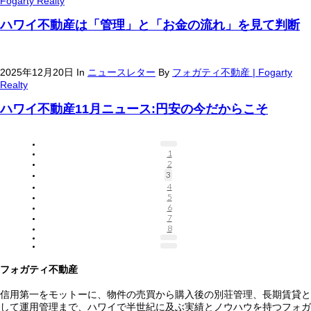
Fogarty Realty
ハワイ不動産は「管理」と「お金の流れ」を見て判断
2025年12月20日
In
ニュースレター
By
フォガティ不動産 | Fogarty
Realty
ハワイ不動産11月ニュース:円安の今だからこそ
1
2
3
4
5
6
7
8
フォガティ不動産
信用第一をモットーに、物件の売買から購入後の別荘管理、長期賃貸と
して運用管理まで、ハワイで半世紀に及ぶ実績とノウハウを持つフォガ