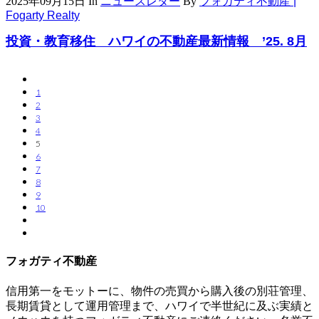
2025年09月15日
In
ニュースレター
By
フォガティ不動産 |
Fogarty Realty
投資・教育移住 ハワイの不動産最新情報 ’25. 8月
1
2
3
4
5
6
7
8
9
10
フォガティ不動産
信用第一をモットーに、物件の売買から購入後の別荘管理、
長期賃貸として運用管理まで、ハワイで半世紀に及ぶ実績と