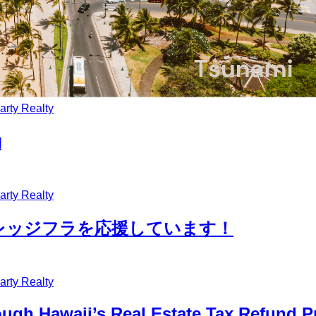
y Realty
動
y Realty
カレッジフラを応援しています！
y Realty
ough Hawaii’s Real Estate Tax Refund P