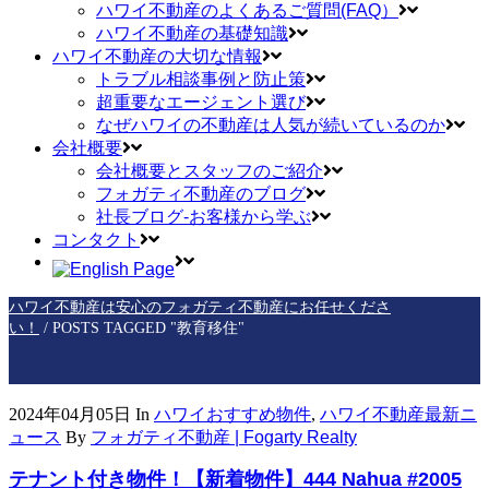
ハワイ不動産のよくあるご質問(FAQ）
ハワイ不動産の基礎知識
ハワイ不動産の大切な情報
トラブル相談事例と防止策
超重要なエージェント選び
なぜハワイの不動産は人気が続いているのか
会社概要
会社概要とスタッフのご紹介
フォガティ不動産のブログ
社長ブログ-お客様から学ぶ
コンタクト
ハワイ不動産は安心のフォガティ不動産にお任せくださ
い！
/
POSTS TAGGED "教育移住"
2024年04月05日
In
ハワイおすすめ物件
,
ハワイ不動産最新ニ
ュース
By
フォガティ不動産 | Fogarty Realty
テナント付き物件！【新着物件】444 Nahua #2005