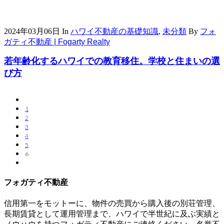
2024年03月06日
In
ハワイ不動産の基礎知識
,
未分類
By
フォ
ガティ不動産 | Fogarty Realty
若年齢化するハワイでの教育移住。学校と住まいの選
び方
1
2
3
4
5
6
フォガティ不動産
信用第一をモットーに、物件の売買から購入後の別荘管理、
長期賃貸として運用管理まで、ハワイで半世紀に及ぶ実績と