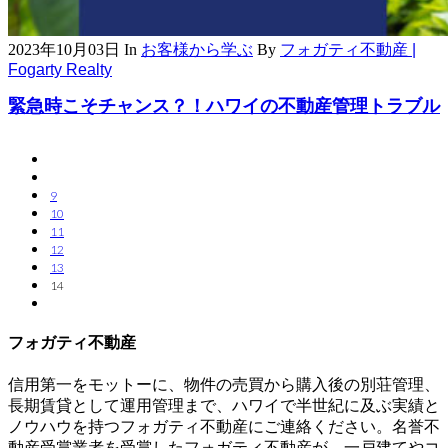
2023年10月03日
In
お客様から学ぶ
By
フォガティ不動産 |
Fogarty Realty
緊急時こそチャンス？！ハワイの不動産管理トラブル
9
10
11
12
13
14
フォガティ不動産
信用第一をモットーに、物件の売買から購入後の別荘管理、
長期賃貸として運用管理まで、ハワイで半世紀に及ぶ実績と
ノウハウを持つフォガティ不動産にご連絡ください。名誉不
動産受賞業者を受賞したフォガティ不動産が、一戸建てやコ