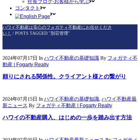
社長ブログ-お客様から学ぶ
コンタクト
ハワイ不動産は安心のフォガティ不動産にお任せくださ
い！
/
POSTS TAGGED "別荘管理"
2024年07月17日
In
ハワイ不動産の基礎知識
By
フォガティ不
動産 | Fogarty Realty
頼りにされる関係性。クライアント様との繋がり
2024年07月15日
In
ハワイ不動産の基礎知識
,
ハワイ不動産最
新ニュース
By
フォガティ不動産 | Fogarty Realty
ハワイの不動産購入、はじめの一歩を踏み出す方法
2024年07月05日
In
ハワイ不動産最新ニュース
By
フォガティ