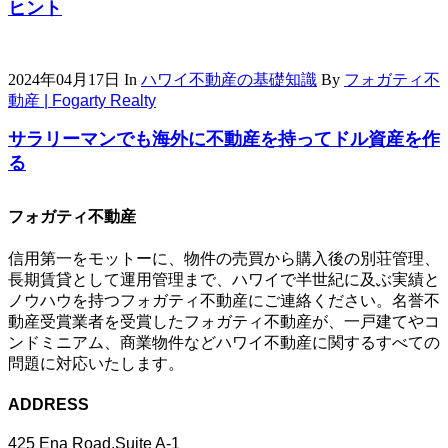
ヒント
2024年04月17日
In
ハワイ不動産の基礎知識
By
フォガティ不
動産 | Fogarty Realty
サラリーマンでも海外に不動産を持ってドル資産を作
る
フォガティ不動産
信用第一をモットーに、物件の売買から購入後の別荘管理、
長期賃貸として運用管理まで、ハワイで半世紀に及ぶ実績と
ノウハウを持つフォガティ不動産にご連絡ください。名誉不
動産受賞業者を受賞したフォガティ不動産が、一戸建てやコ
ンドミニアム、商業物件などハワイ不動産に関するすべての
問題に対応いたします。
ADDRESS
425 Ena Road,Suite A-1