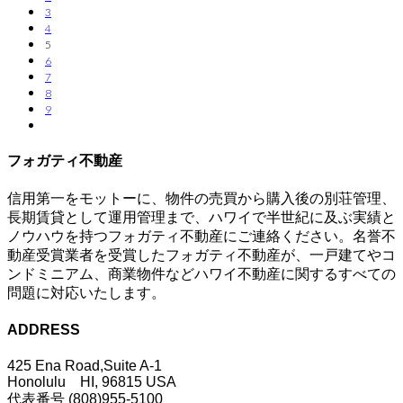
3
4
5
6
7
8
9
フォガティ不動産
信用第一をモットーに、物件の売買から購入後の別荘管理、
長期賃貸として運用管理まで、ハワイで半世紀に及ぶ実績と
ノウハウを持つフォガティ不動産にご連絡ください。名誉不
動産受賞業者を受賞したフォガティ不動産が、一戸建てやコ
ンドミニアム、商業物件などハワイ不動産に関するすべての
問題に対応いたします。
ADDRESS
425 Ena Road,Suite A-1
Honolulu HI, 96815 USA
代表番号 (808)955-5100